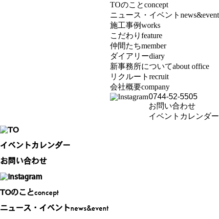
TOのこと
concept
ニュース・イベント
news&event
施工事例
works
こだわり
feature
仲間たち
member
ダイアリー
diary
新事務所について
about office
リクルート
recruit
会社概要
company
0744-52-5505
お問い合わせ
イベントカレンダー
イベントカレンダー
お問い合わせ
concept
TOのこと
news&event
ニュース・イベント