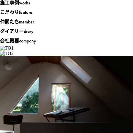
works
施工事例
feature
こだわり
member
仲間たち
diary
ダイアリー
company
会社概要