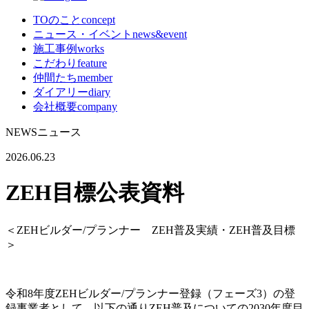
TOのこと
concept
ニュース・イベント
news&event
施工事例
works
こだわり
feature
仲間たち
member
ダイアリー
diary
会社概要
company
NEWS
ニュース
2026.06.23
ZEH目標公表資料
＜ZEHビルダー/プランナー ZEH普及実績・ZEH普及目標
＞
令和8年度ZEHビルダー/プランナー登録（フェーズ3）の登
録事業者として、以下の通りZEH普及についての2030年度目