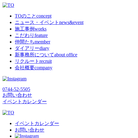
TOのこと
concept
ニュース・イベント
news&event
施工事例
works
こだわり
feature
仲間たち
member
ダイアリー
diary
新事務所について
about office
リクルート
recruit
会社概要
company
0744-52-5505
お問い合わせ
イベントカレンダー
イベントカレンダー
お問い合わせ