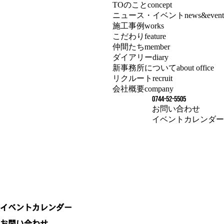
TOのこと
concept
ニュース・イベント
news&event
施工事例
works
こだわり
feature
仲間たち
member
ダイアリー
diary
新事務所について
about office
リクルート
recruit
会社概要
company
0744-52-5505
お問い合わせ
イベントカレンダー
イベントカレンダー
お問い合わせ