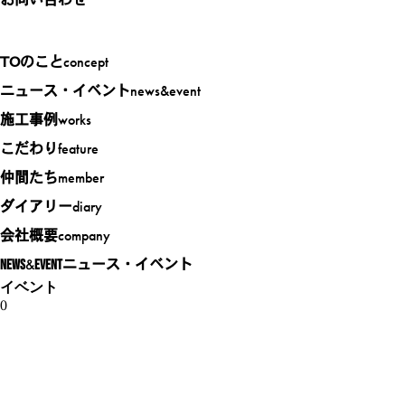
concept
TOのこと
news&event
ニュース・イベント
works
施工事例
feature
こだわり
member
仲間たち
diary
ダイアリー
company
会社概要
&
NEWS
EVENT
ニュース・イベント
イベント
0